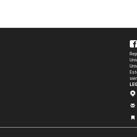
Rep
Uni
Uni
Est
sie
LEG