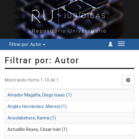
Filtrar por: Autor
Cambiar
navegac
Filtrar por: Autor
Mostrando ítems 1-10 de 1
Amador Magaña, Diego Isaac (1)
Anglés Hernández, Marisol (1)
Ansolabehere, Karina (1)
Astudillo Reyes, César Iván (1)