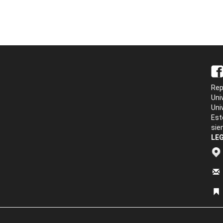
Rep
Uni
Uni
Est
sie
LEG