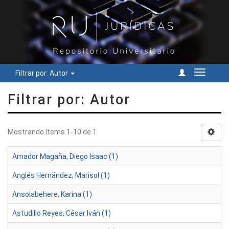
Filtrar por: Autor
Cambiar
navegac
Filtrar por: Autor
Mostrando ítems 1-10 de 1
Amador Magaña, Diego Isaac (1)
Anglés Hernández, Marisol (1)
Ansolabehere, Karina (1)
Astudillo Reyes, César Iván (1)