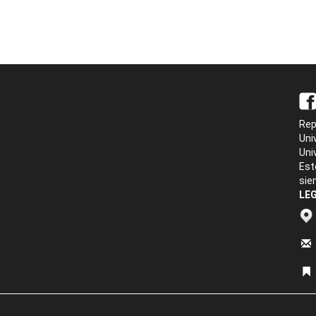
Rep
Uni
Uni
Est
sie
LEG