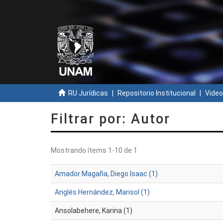
RU Jurídicas
Repositorio Institucional
Video
Filtrar por: Autor
Mostrando ítems 1-10 de 1
Amador Magaña, Diego Isaac (1)
Anglés Hernández, Marisol (1)
Ansolabehere, Karina (1)