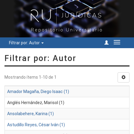
Filtrar por: Autor
Cambiar
navegac
Filtrar por: Autor
Mostrando ítems 1-10 de 1
Amador Magaña, Diego Isaac (1)
Anglés Hernández, Marisol (1)
Ansolabehere, Karina (1)
Astudillo Reyes, César Iván (1)