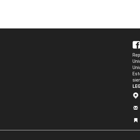
Rep
Uni
Uni
Est
sie
LEG