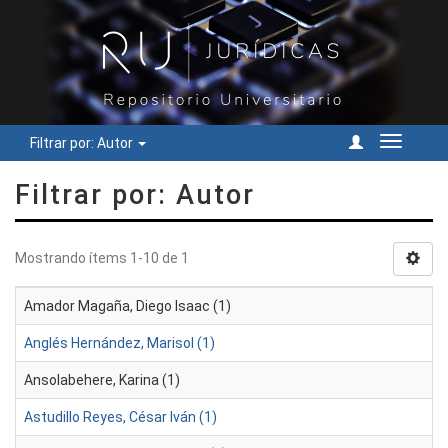
Filtrar por: Autor
Cambiar
navegac
Filtrar por: Autor
Mostrando ítems 1-10 de 1
Amador Magaña, Diego Isaac (1)
Anglés Hernández, Marisol (1)
Ansolabehere, Karina (1)
Astudillo Reyes, César Iván (1)