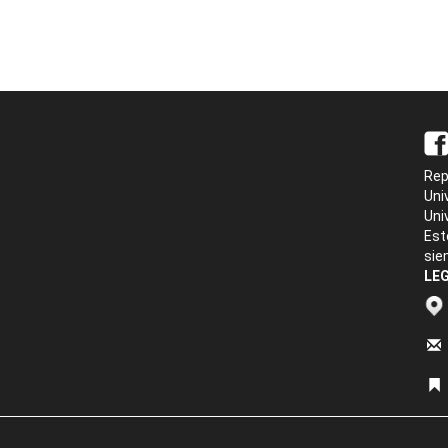
Rep
Uni
Uni
Est
sie
LEG