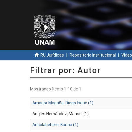
RU Jurídicas
Repositorio Institucional
Video
Filtrar por: Autor
Mostrando ítems 1-10 de 1
Amador Magaña, Diego Isaac (1)
Anglés Hernández, Marisol (1)
Ansolabehere, Karina (1)