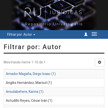
Filtrar por: Autor
Cambiar
navegac
Filtrar por: Autor
Mostrando ítems 1-10 de 1
Amador Magaña, Diego Isaac (1)
Anglés Hernández, Marisol (1)
Ansolabehere, Karina (1)
Astudillo Reyes, César Iván (1)