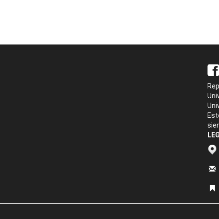
Rep
Uni
Uni
Est
sie
LEG