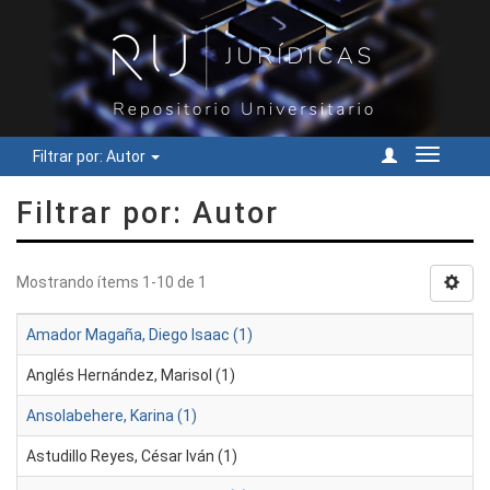
Filtrar por: Autor
Cambiar
navegac
Filtrar por: Autor
Mostrando ítems 1-10 de 1
Amador Magaña, Diego Isaac (1)
Anglés Hernández, Marisol (1)
Ansolabehere, Karina (1)
Astudillo Reyes, César Iván (1)