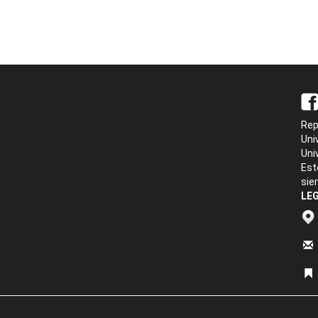
Rep
Uni
Uni
Est
sie
LEG