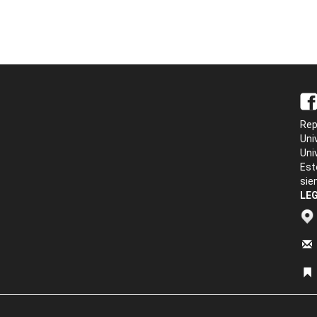
Rep
Uni
Uni
Est
sie
LEG