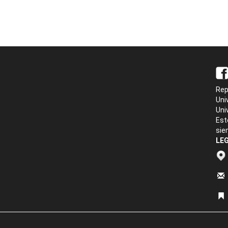
Rep
Uni
Uni
Est
sie
LEG