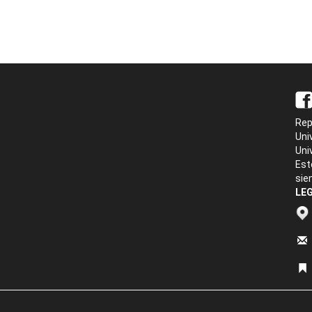
Rep
Uni
Uni
Est
sie
LEG