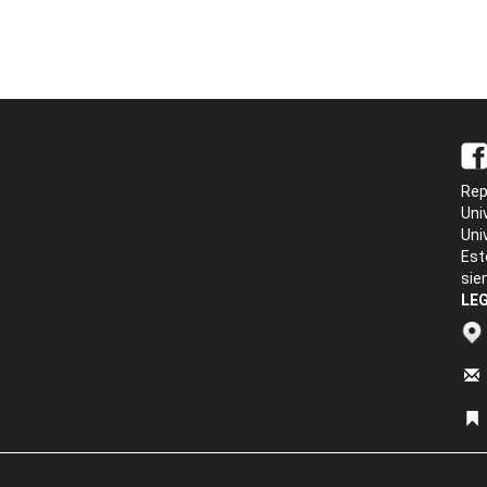
Rep
Uni
Uni
Est
sie
LEG