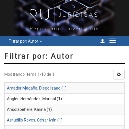
Filtrar por: Autor
Cambiar
navegac
Filtrar por: Autor
Mostrando ítems 1-10 de 1
Amador Magaña, Diego Isaac (1)
Anglés Hernández, Marisol (1)
Ansolabehere, Karina (1)
Astudillo Reyes, César Iván (1)