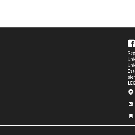
Rep
Uni
Uni
Est
sie
LEG