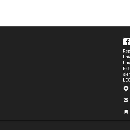
Rep
Uni
Uni
Est
sie
LEG