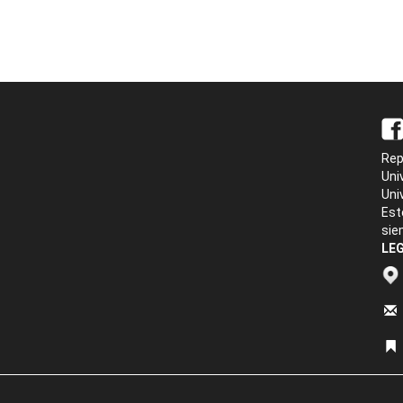
Rep
Uni
Uni
Est
sie
LEG