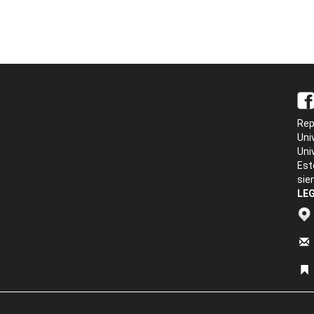
Rep
Uni
Uni
Est
sie
LEG