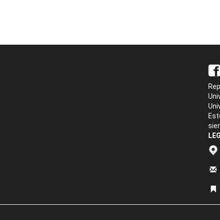
Rep
Uni
Uni
Est
sie
LEG