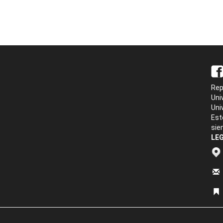
Rep
Uni
Uni
Est
sie
LEG