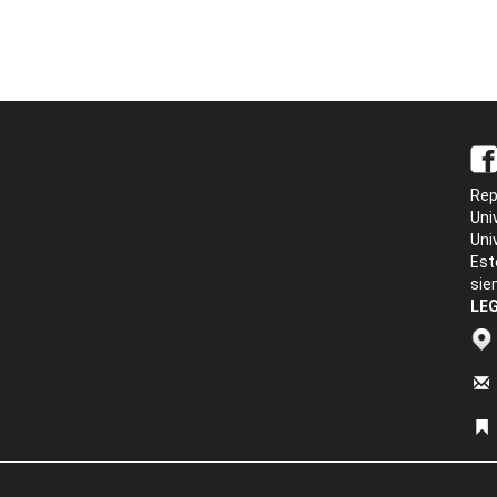
Rep
Uni
Uni
Est
sie
LEG