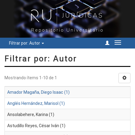
Filtrar por: Autor
Cambiar
navegac
Filtrar por: Autor
Mostrando ítems 1-10 de 1
Amador Magaña, Diego Isaac (1)
Anglés Hernández, Marisol (1)
Ansolabehere, Karina (1)
Astudillo Reyes, César Iván (1)