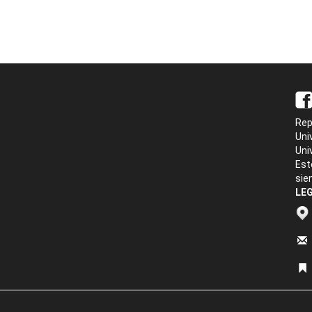
Rep
Uni
Uni
Est
sie
LEG