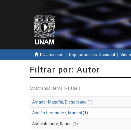
RU Jurídicas
Repositorio Institucional
Video
Filtrar por: Autor
Mostrando ítems 1-10 de 1
Amador Magaña, Diego Isaac (1)
Anglés Hernández, Marisol (1)
Ansolabehere, Karina (1)