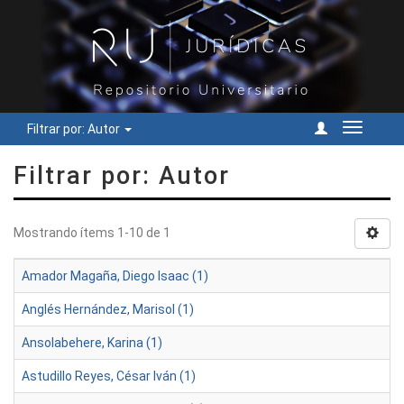
Filtrar por: Autor
Cambiar
navegac
Filtrar por: Autor
Mostrando ítems 1-10 de 1
Amador Magaña, Diego Isaac (1)
Anglés Hernández, Marisol (1)
Ansolabehere, Karina (1)
Astudillo Reyes, César Iván (1)