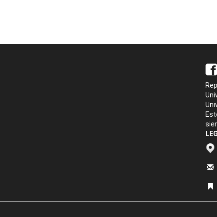
Rep
Uni
Uni
Est
sie
LEG