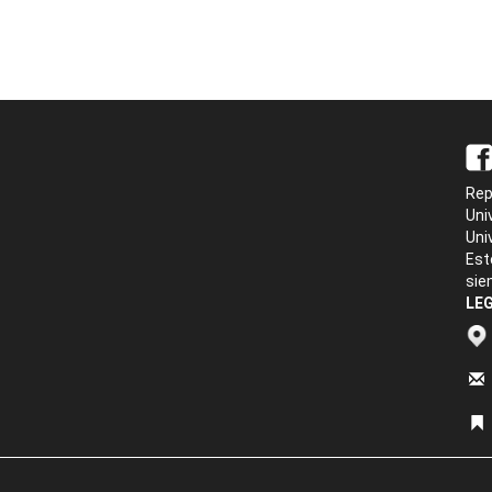
Rep
Uni
Uni
Est
sie
LEG