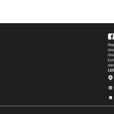
Rep
Uni
Uni
Est
sie
LEG