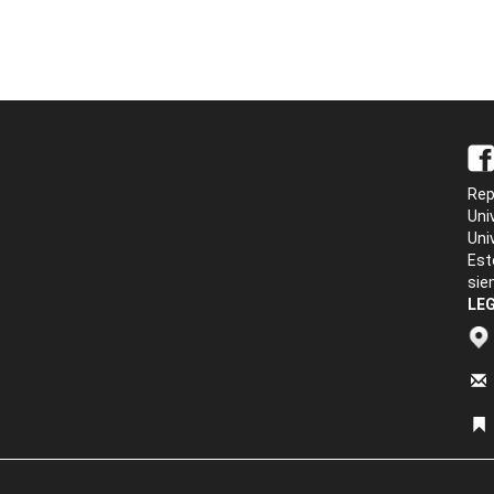
Rep
Uni
Uni
Est
sie
LEG