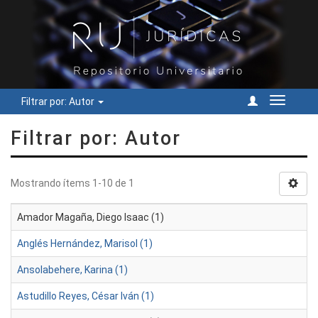
Filtrar por: Autor
Cambiar
navegac
Filtrar por: Autor
Mostrando ítems 1-10 de 1
Amador Magaña, Diego Isaac (1)
Anglés Hernández, Marisol (1)
Ansolabehere, Karina (1)
Astudillo Reyes, César Iván (1)