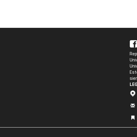
Rep
Uni
Uni
Est
sie
LEG