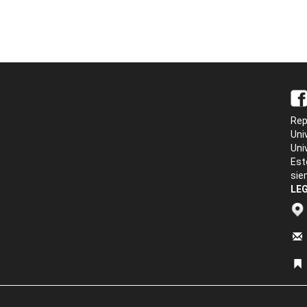
Rep
Uni
Uni
Est
sie
LEG