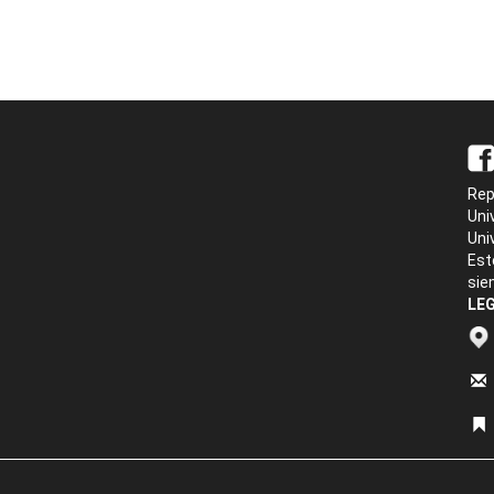
Rep
Uni
Uni
Est
sie
LEG