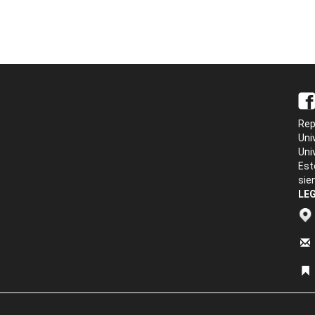
Rep
Uni
Uni
Est
sie
LEG