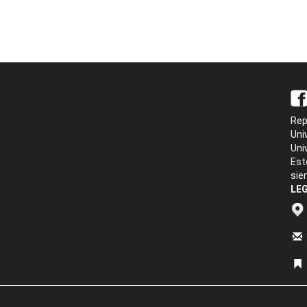
Rep
Uni
Uni
Est
sie
LEG