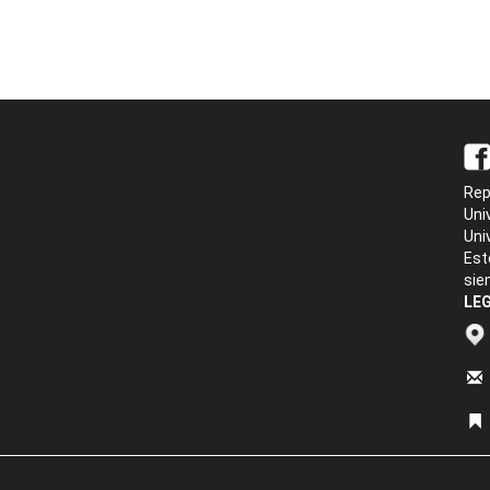
Rep
Uni
Uni
Est
sie
LEG