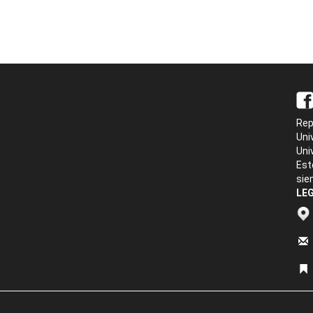
Rep
Uni
Uni
Est
sie
LEG