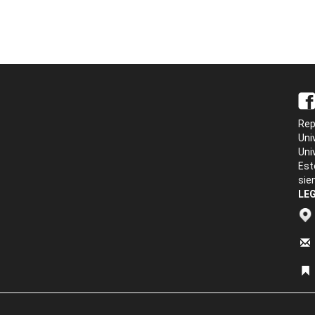
Rep
Uni
Uni
Est
sie
LEG