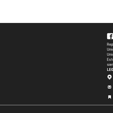
Rep
Uni
Uni
Est
sie
LEG