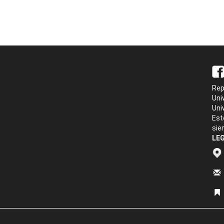
Rep
Uni
Uni
Est
sie
LEG