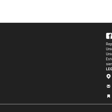
Rep
Uni
Uni
Est
sie
LEG