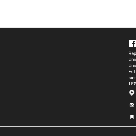
Rep
Uni
Uni
Est
sie
LEG