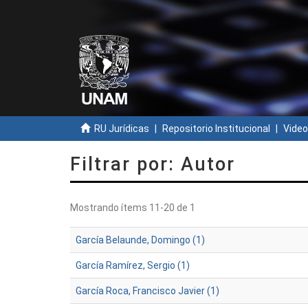
RU Jurídicas
Repositorio Institucional
Video
Filtrar por: Autor
Mostrando ítems 11-20 de 1
García Belaunde, Domingo (1)
García Ramírez, Sergio (1)
García Roca, Francisco Javier (1)