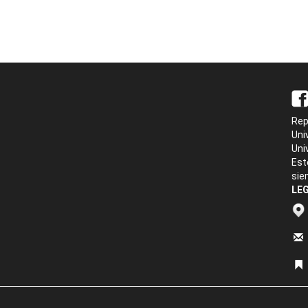
Rep
Uni
Uni
Est
sie
LEG