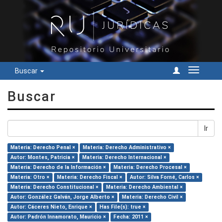
Buscar
Cambiar
navegac
Buscar
Ir
Materia: Derecho Penal ×
Materia: Derecho Administrativo ×
Autor: Montes, Patricia ×
Materia: Derecho Internacional ×
Materia: Derecho de la Información ×
Materia: Derecho Procesal ×
Materia: Otro ×
Materia: Derecho Fiscal ×
Autor: Silva Forné, Carlos ×
Materia: Derecho Constitucional ×
Materia: Derecho Ambiental ×
Autor: González Galván, Jorge Alberto ×
Materia: Derecho Civil ×
Autor: Cáceres Nieto, Enrique ×
Has File(s): true ×
Autor: Padrón Innamorato, Mauricio ×
Fecha: 2011 ×