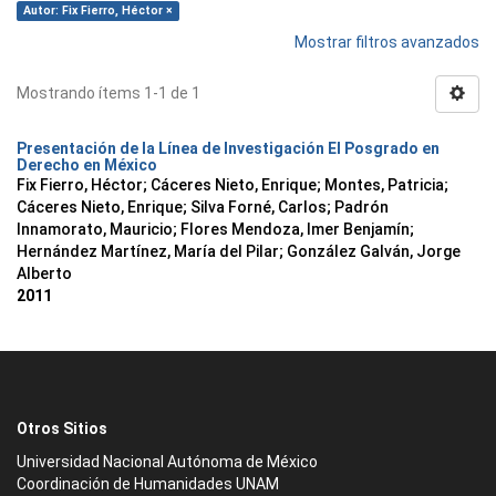
Autor: Fix Fierro, Héctor ×
Mostrar filtros avanzados
Mostrando ítems 1-1 de 1
Presentación de la Línea de Investigación El Posgrado en
Derecho en México
Fix Fierro, Héctor
;
Cáceres Nieto, Enrique
;
Montes, Patricia
;
Cáceres Nieto, Enrique
;
Silva Forné, Carlos
;
Padrón
Innamorato, Mauricio
;
Flores Mendoza, Imer Benjamín
;
Hernández Martínez, María del Pilar
;
González Galván, Jorge
Alberto
2011
Otros Sitios
Universidad Nacional Autónoma de México
Coordinación de Humanidades UNAM