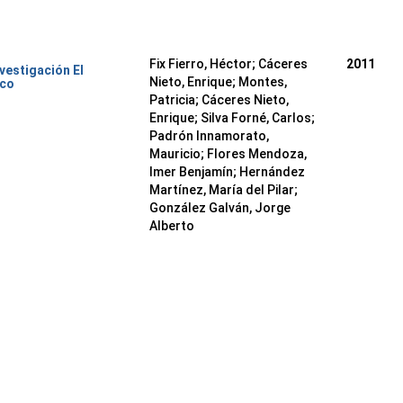
Fix Fierro, Héctor
;
Cáceres
2011
nvestigación El
Nieto, Enrique
;
Montes,
ico
Patricia
;
Cáceres Nieto,
Enrique
;
Silva Forné, Carlos
;
Padrón Innamorato,
Mauricio
;
Flores Mendoza,
Imer Benjamín
;
Hernández
Martínez, María del Pilar
;
González Galván, Jorge
Alberto