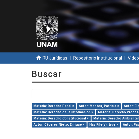
RU Jurídicas
Repositorio Institucional
Video
Buscar
Materia: Derecho Penal ×
Autor: Montes, Patricia ×
Autor: F
Materia: Derecho de la Información ×
Materia: Derecho Procesa
Materia: Derecho Constitucional ×
Materia: Derecho Ambiental
Autor: Cáceres Nieto, Enrique ×
Has File(s): true ×
Autor: Pa