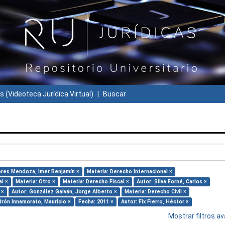
s (Videoteca Jurídica Virtual)
Buscar
lores Mendoza, Imer Benjamín ×
Materia: Derecho Internacional ×
l ×
Materia: Otro ×
Materia: Derecho Fiscal ×
Autor: Silva Forné, Carlos ×
 ×
Autor: González Galván, Jorge Alberto ×
Materia: Derecho Civil ×
drón Innamorato, Mauricio ×
Fecha: 2011 ×
Autor: Fix Fierro, Héctor ×
Mostrar filtros 