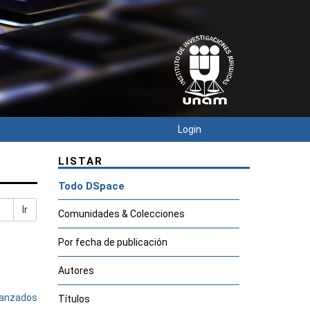
Login
LISTAR
Todo DSpace
Ir
Comunidades & Colecciones
Por fecha de publicación
Autores
avanzados
Títulos