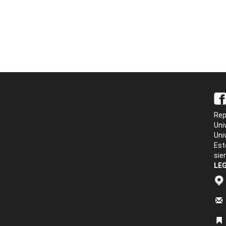
Rep
Uni
Uni
Est
sie
LEG