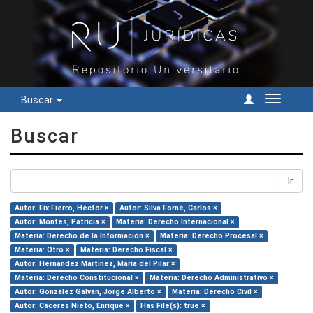
Buscar
Cambiar
navegac
Buscar
Ir
Autor: Fix Fierro, Héctor ×
Autor: Silva Forné, Carlos ×
Autor: Montes, Patricia ×
Materia: Derecho Internacional ×
Materia: Derecho de la Información ×
Materia: Derecho Procesal ×
Materia: Otro ×
Materia: Derecho Fiscal ×
Autor: Hernández Martínez, María del Pilar ×
Materia: Derecho Constitucional ×
Materia: Derecho Administrativo ×
Autor: González Galván, Jorge Alberto ×
Materia: Derecho Civil ×
Autor: Cáceres Nieto, Enrique ×
Has File(s): true ×