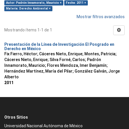
Autor: Padrón Innamorato, Mauricio ×
Fecha: 2011 ×
Materia: Derecho Ambiental ×
Mostrar filtros avanzados
Mostrando ítems 1-1 de 1
Presentación de la Línea de Investigación El Posgrado en
Derecho en México
Fix Fierro, Héctor
;
Cáceres Nieto, Enrique
;
Montes, Patricia
;
Cáceres Nieto, Enrique
;
Silva Forné, Carlos
;
Padrón
Innamorato, Mauricio
;
Flores Mendoza, Imer Benjamín
;
Hernández Martínez, María del Pilar
;
González Galván, Jorge
Alberto
2011
Otros Sitios
Universidad Nacional Autónoma de México