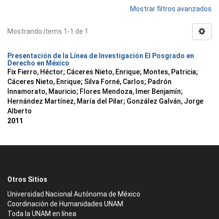
Mostrar filtros avanzados
Mostrando ítems 1-1 de 1
Presentación de la Línea de Investigación El Posgrado en
Derecho en México
Fix Fierro, Héctor
;
Cáceres Nieto, Enrique
;
Montes, Patricia
;
Cáceres Nieto, Enrique
;
Silva Forné, Carlos
;
Padrón
Innamorato, Mauricio
;
Flores Mendoza, Imer Benjamín
;
Hernández Martínez, María del Pilar
;
González Galván, Jorge
Alberto
2011
Otros Sitios
Universidad Nacional Autónoma de México
Coordinación de Humanidades UNAM
Toda la UNAM en línea