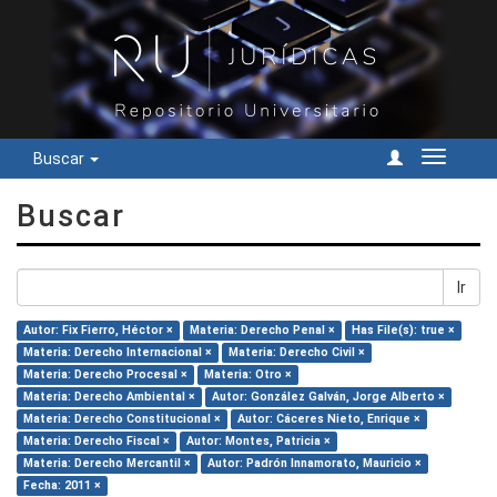
Buscar
Cambiar
navegac
Buscar
Ir
Autor: Fix Fierro, Héctor ×
Materia: Derecho Penal ×
Has File(s): true ×
Materia: Derecho Internacional ×
Materia: Derecho Civil ×
Materia: Derecho Procesal ×
Materia: Otro ×
Materia: Derecho Ambiental ×
Autor: González Galván, Jorge Alberto ×
Materia: Derecho Constitucional ×
Autor: Cáceres Nieto, Enrique ×
Materia: Derecho Fiscal ×
Autor: Montes, Patricia ×
Materia: Derecho Mercantil ×
Autor: Padrón Innamorato, Mauricio ×
Fecha: 2011 ×